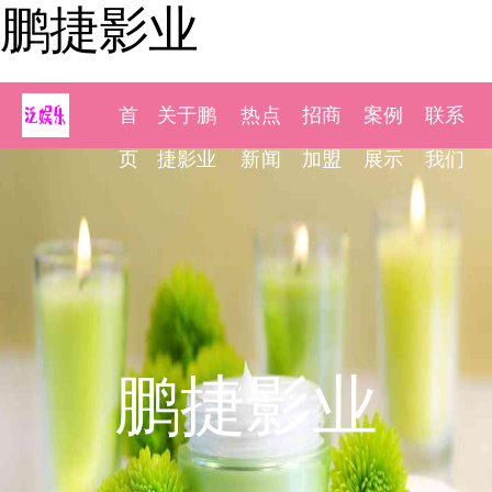
鹏捷影业
首
关于鹏
热点
招商
案例
联系
页
捷影业
新闻
加盟
展示
我们
鹏捷影业