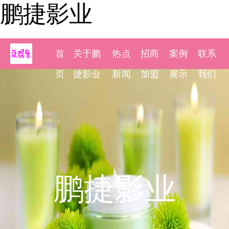
鹏捷影业
首
关于鹏
热点
招商
案例
联系
页
捷影业
新闻
加盟
展示
我们
鹏捷影业