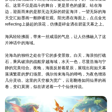
石。这里不仅是战斗的舞台，更是景色的盛宴。站在海
边，迎面而来的是那无边无际的碧蓝海洋，一望无际的海
天交汇如墨画一般静谧壮观。阳光洒在海面上，点点金光
reflecting上扬起的浪花，仿佛是碎金洒在碧蓝天幕之上。
海风轻轻拂面，带来一丝咸湿的气息，让人仿佛融入了这
片神话中的海域。
沧海岛的独特之处在于它的多变景致。白天，海浪拍打礁
石，乘风破浪的战船穿越海域，水天一色，尽显浩瀚与宁
静的完美结合。夜晚，海面反射着星辰，展现出宛如天幕
落满繁星的梦幻场景。偶尔传来海鸟的啼鸣，为夜色增添
几分灵动。这里的天空极为宽广，云彩翻卷如同仙界的画
卷，变幻莫测，似在讲述着一个个仙侠传说。