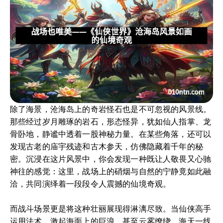
除了海景，沧海岛上的奇岩怪石也是不可忽视的风景线。
那些经过岁月雕琢的岩石，形态怪异，犹如仙人指掌、龙
骨卧地，静谧中透着一股神秘力量。在某些角落，还可以
发现古老的庙宇残迹和古木参天，仿佛隐藏着千年的秘
密。沉浸在这片风景中，你会发现一种既让人敬畏又心驰
神往的感觉：这里，战场上的硝烟与自然的宁静竟如此融
洽，共同演绎着一段段令人震撼的仙境奇观。
而战斗场景更是将这种壮丽展现得淋漓尽致。当仙侠高手
运用法术，激起海面上的巨浪，甚至云雾缭绕，海天一线