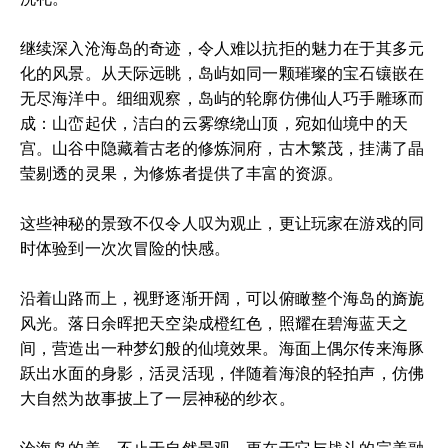
继续深入沧海岛的奇迹，令人难以抗拒的魅力在于其多元
化的风景。从天际远眺，岛屿如同一颗璀璨的宝石镶嵌在
无尽海洋中。细细观察，岛屿的轮廓仿佛仙人巧手雕琢而
成：山峦起伏，洁白的云雾缭绕山顶，宛如仙境中的天
宫。山谷中隐藏着古老的修炼洞府，古木繁茂，挂满了晶
莹剔透的灵果，为修炼者提供了丰富的资源。
这些神秘的景致不仅令人叹为观止，更让玩家在游戏的同
时体验到一次次冒险的快感。
沿着山路而上，视野逐渐开阔，可以俯瞰整个海岛的旖旎
风光。落日余晖把天空染成橙红色，照耀在碧海蓝天之
间，营造出一种梦幻般的仙境效果。海面上偶尔传来海豚
跃出水面的身影，活灵活现，伴随着海浪的轻拍声，仿佛
大自然为故事披上了一层神秘的纱衣。