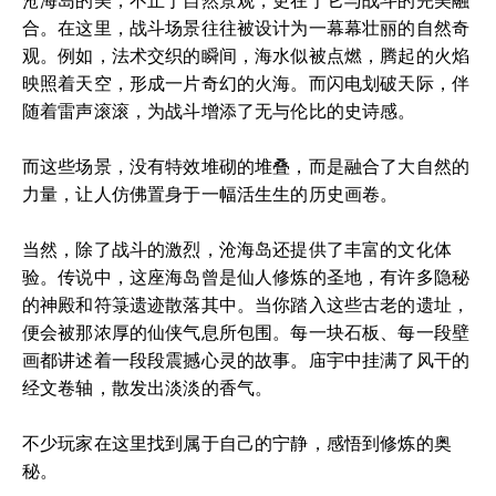
沧海岛的美，不止于自然景观，更在于它与战斗的完美融
合。在这里，战斗场景往往被设计为一幕幕壮丽的自然奇
观。例如，法术交织的瞬间，海水似被点燃，腾起的火焰
映照着天空，形成一片奇幻的火海。而闪电划破天际，伴
随着雷声滚滚，为战斗增添了无与伦比的史诗感。
而这些场景，没有特效堆砌的堆叠，而是融合了大自然的
力量，让人仿佛置身于一幅活生生的历史画卷。
当然，除了战斗的激烈，沧海岛还提供了丰富的文化体
验。传说中，这座海岛曾是仙人修炼的圣地，有许多隐秘
的神殿和符箓遗迹散落其中。当你踏入这些古老的遗址，
便会被那浓厚的仙侠气息所包围。每一块石板、每一段壁
画都讲述着一段段震撼心灵的故事。庙宇中挂满了风干的
经文卷轴，散发出淡淡的香气。
不少玩家在这里找到属于自己的宁静，感悟到修炼的奥
秘。