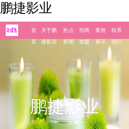
鹏捷影业
首
关于鹏
热点
招商
案例
联系
页
捷影业
新闻
加盟
展示
我们
鹏捷影业