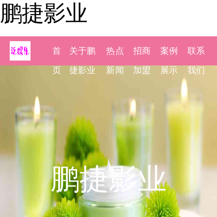
鹏捷影业
首
关于鹏
热点
招商
案例
联系
页
捷影业
新闻
加盟
展示
我们
鹏捷影业