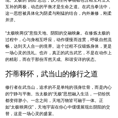
现。太极的“阴阳”思想，认为任何事物都包含相互对立又
互补的两极，动态的平衡才是生命之道。在武当拳法中，
这一思想被具体化为阴柔与刚猛的结合，内外兼修，刚柔
并济。
“太极映两仪”意指天地、阴阳的交融映象。在修炼太极的
过程中，心与身相互呼应，动作缓慢而连贯，呼吸自然流
畅，达到天人合一的境界。这个过程不仅锻炼身体，更是
一场心灵的洗礼。也许，真正的武当武艺，不是在动作上
的精彩，而在于那份浑然天成、和谐安详的状态。
芥蒂释怀，武当山的修行之道
修行者在武当山，追求的不是单纯的强身壮骨，而是内心
的宁静与平衡。当太极的“无极”思想融入生活，一切纷扰
都变得渺小。一念之间，天地万物皆可融于一体。正
如“太极映两仪”，天地宇宙在你心中缓缓展现出阴阳的交
替，这是一场心灵的盛宴。