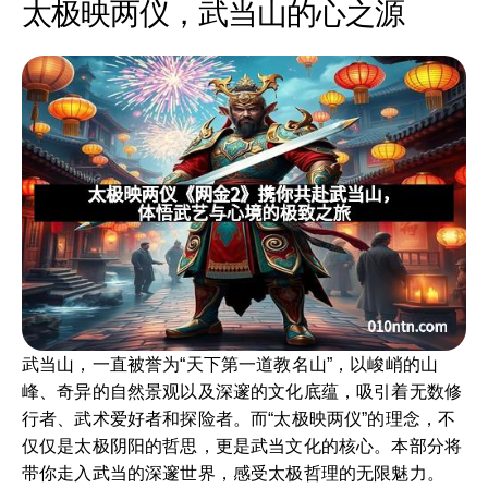
太极映两仪，武当山的心之源
武当山，一直被誉为“天下第一道教名山”，以峻峭的山
峰、奇异的自然景观以及深邃的文化底蕴，吸引着无数修
行者、武术爱好者和探险者。而“太极映两仪”的理念，不
仅仅是太极阴阳的哲思，更是武当文化的核心。本部分将
带你走入武当的深邃世界，感受太极哲理的无限魅力。